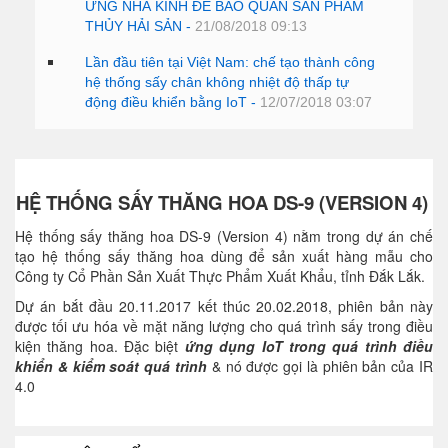
ỨNG NHÀ KÍNH ĐỂ BẢO QUẢN SẢN PHẨM
THỦY HẢI SẢN -
21/08/2018 09:13
Lần đầu tiên tại Việt Nam: chế tạo thành công
hệ thống sấy chân không nhiệt độ thấp tự
động điều khiển bằng IoT -
12/07/2018 03:07
HỆ THỐNG SẤY THĂNG HOA DS-9 (VERSION 4)
Hệ thống sấy thăng hoa DS-9 (Version 4) nằm trong dự án chế
tạo hệ thống sấy thăng hoa dùng để sản xuất hàng mẫu cho
Công ty Cổ Phần Sản Xuất Thực Phẩm Xuất Khẩu, tỉnh Đắk Lắk.
Dự án bắt đầu 20.11.2017 kết thúc 20.02.2018, phiên bản này
được tối ưu hóa về mặt năng lượng cho quá trình sấy trong điều
kiện thăng hoa. Đặc biệt
ứng dụng IoT trong quá trình điều
khiển & kiểm soát quá trình
& nó được gọi là phiên bản của IR
4.0