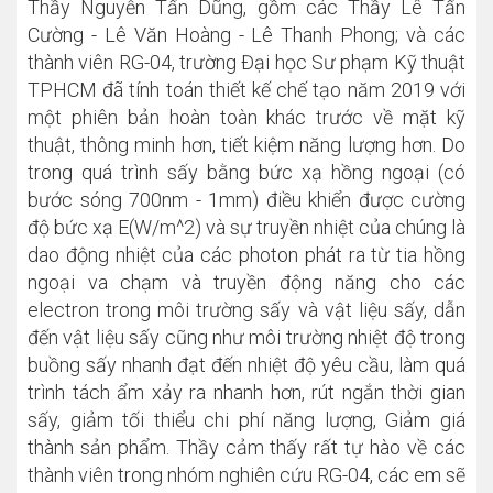
Thầy Nguyễn Tấn Dũng, gồm các Thầy Lê Tấn
Cường - Lê Văn Hoàng - Lê Thanh Phong; và các
thành viên RG-04, trường Đại học Sư phạm Kỹ thuật
TPHCM đã tính toán thiết kế chế tạo năm 2019 với
một phiên bản hoàn toàn khác trước về mặt kỹ
thuật, thông minh hơn, tiết kiệm năng lượng hơn. Do
trong quá trình sấy bằng bức xạ hồng ngoại (có
bước sóng 700nm - 1mm) điều khiển được cường
độ bức xạ E(W/m^2) và sự truyền nhiệt của chúng là
dao động nhiệt của các photon phát ra từ tia hồng
ngoại va chạm và truyền động năng cho các
electron trong môi trường sấy và vật liệu sấy, dẫn
đến vật liệu sấy cũng như môi trường nhiệt độ trong
buồng sấy nhanh đạt đến nhiệt độ yêu cầu, làm quá
trình tách ẩm xảy ra nhanh hơn, rút ngắn thời gian
sấy, giảm tối thiểu chi phí năng lượng, Giảm giá
thành sản phẩm. Thầy cảm thấy rất tự hào về các
thành viên trong nhóm nghiên cứu RG-04, các em sẽ