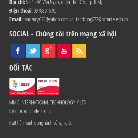
Địa chỉ:
Số 1 - Võ Văn Ngân, quận Thủ Đức, TpHCM;
Điện thoại:
0918801670;
Email:
tandzung072@yahoo.com.vn
;
tandzung072@hcmute.edu.vn
SOCIAL - Chúng tôi trên mạng xã hội
ĐỐI TÁC
MMC INTERNATIONAL TECHNOLOGY Y LTD
Best product electronic.
Ratt hân hạnh đồng hành công nghệ.