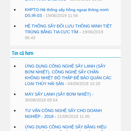
KHPTO-Hệ thống sấy hồng ngoại thông minh
DS.IR-03 -
19/06/2019 11:56
HỆ THỐNG SẤY ĐỐI LƯU THÔNG MINH TIỆT
TRÙNG BẰNG TIA CỰC TÍM -
19/06/2019
06:43
Tin cũ hơn
ỨNG DỤNG CÔNG NGHỆ SẤY LẠNH (SẤY
BƠM NHIỆT), CÔNG NGHỆ SẤY CHÂN
KHÔNG NHIỆT ĐỘ THẤP ĐỂ BẢO QUẢN CÁC
LOẠI THỦY HẢI SẢN -
04/09/2018 10:20
MÁY SẤY LẠNH (SẤY BƠM NHIỆT) -
30/08/2018 09:54
TƯ VẤN CÔNG NGHỆ SẤY CHO DOANH
NGHIỆP - 2018 -
21/08/2018 11:00
ỨNG DỤNG CÔNG NGHỆ SẤY BẰNG HIỆU