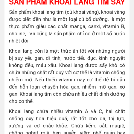
SẢN PHẨM KHOAI LANG TÍM SẤY
Sản phẩm khoai lang tím (củ khoai vàng), khoai vàng
được biết đến như là một loại củ bổ dưỡng, là một
thực phẩm giàu các chất manga, canxi, vitamin B,
choline,…Và cũng là sản phẩm chỉ có ở một số nước
nhiệt đới.
Khoai lang còn là một thức ăn tốt với những người
bị suy yếu gan, di tinh, nước tiểu đục, kinh nguyệt
không đều, máu xấu. Khoai lang được sấy khô có
chứa những chất rất quý với cơ thể là vitamin chống
nhiễm mỡ. Nếu thiếu vitamin này cơ thể dễ bị dẫn
đến hỗn loạn chuyển hóa gan, nhiễm mỡ gan, xơ
gan. Khoai lang tím còn chứa nhiều chất dinh dưỡng
cho cơ thể.
Khoai lang chứa nhiều vitamin A và C, hai chất
chống ôxy hóa hiệu quả, rất tốt cho da, thị lực,
xương và cơ chắc khỏe. Chứa kẽm, sắt, magiê,
chống nghẹt mũi, hen suyễn, viêm phế quản hay