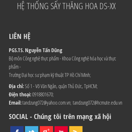
HỆ THỐNG SẤY THĂNG HOA DS-XX
LIÊN HỆ
PGS.TS. Nguyễn Tấn Dũng
Bộ môn Công nghệ thực phẩm - Khoa Công nghệ hóa học và thực
phẩm -
Trường Đại học sư phạm kỹ thuật TP Hồ Chí Minh;
Địa chỉ:
Số 1 - Võ Văn Ngân, quận Thủ Đức, TpHCM;
Điện thoại:
0918801670;
Email:
tandzung072@yahoo.com.vn
;
tandzung072@hcmute.edu.vn
SOCIAL - Chúng tôi trên mạng xã hội