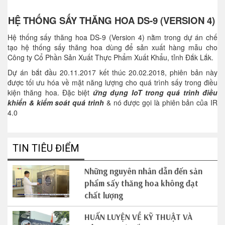
HỆ THỐNG SẤY THĂNG HOA DS-9 (VERSION 4)
Hệ thống sấy thăng hoa DS-9 (Version 4) nằm trong dự án chế
tạo hệ thống sấy thăng hoa dùng để sản xuất hàng mẫu cho
Công ty Cổ Phần Sản Xuất Thực Phẩm Xuất Khẩu, tỉnh Đắk Lắk.
Dự án bắt đầu 20.11.2017 kết thúc 20.02.2018, phiên bản này
được tối ưu hóa về mặt năng lượng cho quá trình sấy trong điều
kiện thăng hoa. Đặc biệt
ứng dụng IoT trong quá trình điều
khiển & kiểm soát quá trình
& nó được gọi là phiên bản của IR
4.0
TIN TIÊU ĐIỂM
Những nguyên nhân dẫn đến sản
phẩm sấy thăng hoa không đạt
chất lượng
HUẤN LUYỆN VỀ KỸ THUẬT VÀ