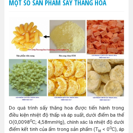
MỘT SỐ SẢN PHẨM SẤY THĂNG HOA
Do quá trình sấy thăng hoa được tiến hành trong
điều kiện nhiệt độ thấp và áp suất, dưới điểm ba thể
0
O(0,0098
C; 4,58mmHg), chính xác là nhiệt độ dưới
0
điểm kết tinh của ẩm trong sản phẩm (T
< 0
C), áp
kt