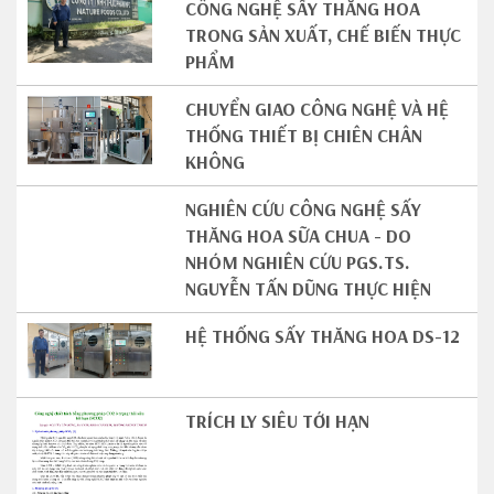
CÔNG NGHỆ SẤY THĂNG HOA
TRONG SẢN XUẤT, CHẾ BIẾN THỰC
PHẨM
CHUYỂN GIAO CÔNG NGHỆ VÀ HỆ
THỐNG THIẾT BỊ CHIÊN CHÂN
KHÔNG
NGHIÊN CỨU CÔNG NGHỆ SẤY
THĂNG HOA SỮA CHUA - DO
NHÓM NGHIÊN CỨU PGS.TS.
NGUYỄN TẤN DŨNG THỰC HIỆN
HỆ THỐNG SẤY THĂNG HOA DS-12
TRÍCH LY SIÊU TỚI HẠN