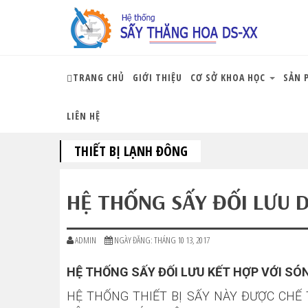
TRANG CHỦ
GIỚI THIỆU
CƠ SỞ KHOA HỌC
SẢN 
LIÊN HỆ
THIẾT BỊ LẠNH ĐÔNG
HỆ THỐNG SẤY ĐỐI LƯU 
ADMIN
NGÀY ĐĂNG: THÁNG 10 13, 2017
HỆ THỐNG SẤY ĐỐI LƯU KẾT HỢP VỚI SÓ
HỆ THỐNG THIẾT BỊ SẤY NÀY ĐƯỢC CHẾ