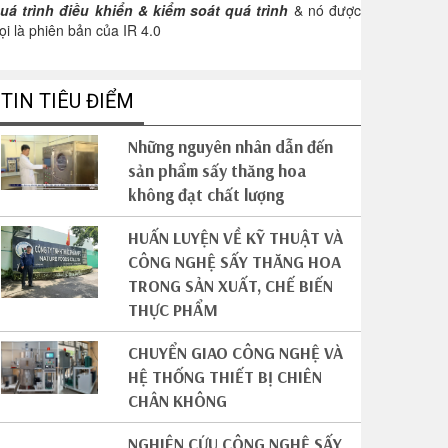
uá trình điều khiển & kiểm soát quá trình
& nó được
ọi là phiên bản của IR 4.0
TIN TIÊU ĐIỂM
Những nguyên nhân dẫn đến
sản phẩm sấy thăng hoa
không đạt chất lượng
HUẤN LUYỆN VỀ KỸ THUẬT VÀ
CÔNG NGHỆ SẤY THĂNG HOA
TRONG SẢN XUẤT, CHẾ BIẾN
THỰC PHẨM
CHUYỂN GIAO CÔNG NGHỆ VÀ
HỆ THỐNG THIẾT BỊ CHIÊN
CHÂN KHÔNG
NGHIÊN CỨU CÔNG NGHỆ SẤY