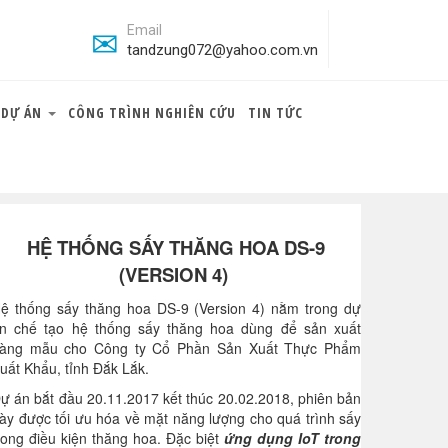
Email
tandzung072@yahoo.com.vn
DỰ ÁN
CÔNG TRÌNH NGHIÊN CỨU
TIN TỨC
HỆ THỐNG SẤY THĂNG HOA DS-9
(VERSION 4)
ệ thống sấy thăng hoa DS-9 (Version 4) nằm trong dự
n chế tạo hệ thống sấy thăng hoa dùng để sản xuất
àng mẫu cho Công ty Cổ Phần Sản Xuất Thực Phẩm
uất Khẩu, tỉnh Đắk Lắk.
ự án bắt đầu 20.11.2017 kết thúc 20.02.2018, phiên bản
ày được tối ưu hóa về mặt năng lượng cho quá trình sấy
rong điều kiện thăng hoa. Đặc biệt
ứng dụng IoT trong