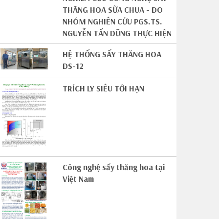
THĂNG HOA SỮA CHUA - DO
NHÓM NGHIÊN CỨU PGS.TS.
NGUYỄN TẤN DŨNG THỰC HIỆN
HỆ THỐNG SẤY THĂNG HOA
DS-12
TRÍCH LY SIÊU TỚI HẠN
Công nghệ sấy thăng hoa tại
Việt Nam