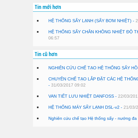
Tin mới hơn
HỆ THỐNG SẤY LẠNH (SẤY BƠM NHIỆT) -
2
HỆ THỐNG SẤY CHÂN KHÔNG NHIỆT ĐỘ TH
06:57
Tin cũ hơn
NGHIÊN CỨU CHẾ TẠO HỆ THỐNG SẤY HỒ
CHUYÊN CHẾ TẠO LẮP ĐẶT CÁC HỆ THỐN
-
31/03/2017 09:02
VAN TIẾT LƯU NHIỆT DANFOSS -
22/03/201
HỆ THỐNG MÁY SẤY LẠNH DSL-v2 -
21/03/
Nghiên cứu chế tạo Hệ thống sấy - nướng đa