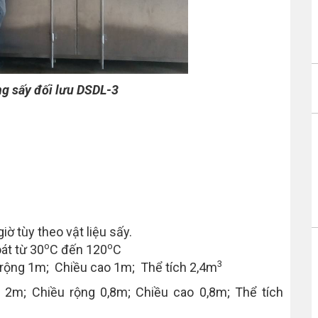
ng sấy đối lưu DSDL-3
ờ tùy theo vật liệu sấy.
o
o
át từ 30
C đến 120
C
3
 rộng 1m; Chiều cao 1m; Thể tích 2,4m
i 2m; Chiều rộng 0,8m; Chiều cao 0,8m; Thể tích