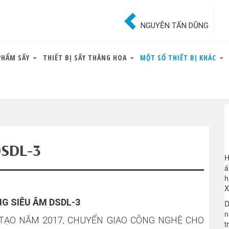
NGUYỄN TẤN DŨNG
PHẨM SẤY
THIẾT BỊ SẤY THĂNG HOA
MỘT SỐ THIẾT BỊ KHÁC
DSDL-3
H
á
h
X
NG SIÊU ÂM DSDL-3
D
n
 TẠO NĂM 2017, CHUYỂN GIAO CÔNG NGHỆ CHO
t