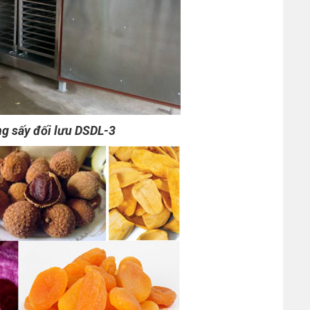
ng sấy đối lưu DSDL-3