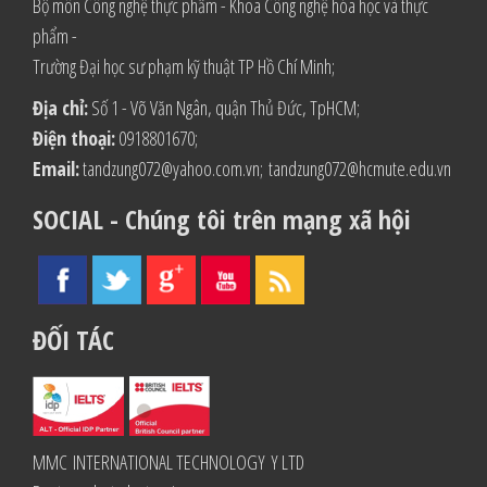
Bộ môn Công nghệ thực phẩm - Khoa Công nghệ hóa học và thực
phẩm -
Trường Đại học sư phạm kỹ thuật TP Hồ Chí Minh;
Địa chỉ:
Số 1 - Võ Văn Ngân, quận Thủ Đức, TpHCM;
Điện thoại:
0918801670;
Email:
tandzung072@yahoo.com.vn
;
tandzung072@hcmute.edu.vn
SOCIAL - Chúng tôi trên mạng xã hội
ĐỐI TÁC
MMC INTERNATIONAL TECHNOLOGY Y LTD