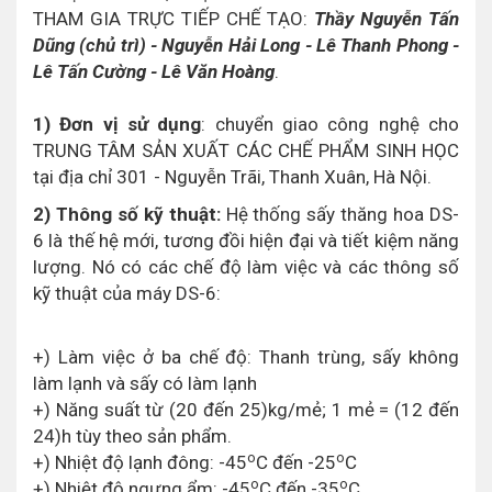
THAM GIA TRỰC TIẾP CHẾ TẠO:
Thầy Nguyễn Tấn
Dũng (chủ trì) - Nguyễn Hải Long - Lê Thanh Phong -
Lê Tấn Cường - Lê Văn Hoàng
.
1) Đơn vị sử dụng
: chuyển giao công nghệ cho
TRUNG TÂM SẢN XUẤT CÁC CHẾ PHẨM SINH HỌC
tại địa chỉ 301 - Nguyễn Trãi, Thanh Xuân, Hà Nội.
2) Thông số kỹ thuật:
Hệ thống sấy thăng hoa DS-
6 là thế hệ mới, tương đồi hiện đại và tiết kiệm năng
lượng. Nó có các chế độ làm việc và các thông số
kỹ thuật của máy DS-6:
+) Làm việc ở ba chế độ: Thanh trùng, sấy không
làm lạnh và sấy có làm lạnh
+) Năng suất từ (20 đến 25)kg/mẻ; 1 mẻ = (12 đến
24)h tùy theo sản phẩm.
o
o
+) Nhiệt độ lạnh đông: -45
C đến -25
C
o
o
+) Nhiệt độ ngưng ẩm: -45
C đến -35
C