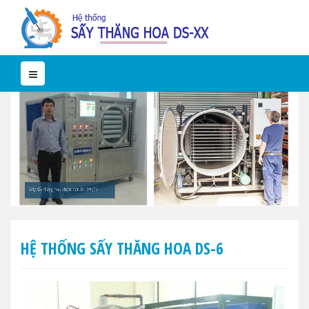
Máy sấy thăng hoa phiên bản DS-09 (1)
HỆ THỐNG SẤY THĂNG HOA DS-6