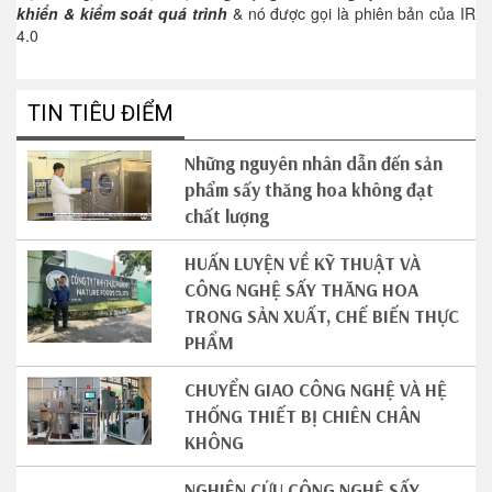
khiển & kiểm soát quá trình
& nó được gọi là phiên bản của IR
4.0
TIN TIÊU ĐIỂM
Những nguyên nhân dẫn đến sản
phẩm sấy thăng hoa không đạt
chất lượng
HUẤN LUYỆN VỀ KỸ THUẬT VÀ
CÔNG NGHỆ SẤY THĂNG HOA
TRONG SẢN XUẤT, CHẾ BIẾN THỰC
PHẨM
CHUYỂN GIAO CÔNG NGHỆ VÀ HỆ
THỐNG THIẾT BỊ CHIÊN CHÂN
KHÔNG
NGHIÊN CỨU CÔNG NGHỆ SẤY